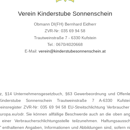
Verein Kinderstube Sonnenschein
Obmann DI(FH) Bernhard Eidherr
ZVR-Nr: 035 69 94 58
Trautweinstraße 7 - 6330 Kufstein
Tel.: 0670/4020668
E-Mail:
verein@kinderstubesonnenschein.at
, §14 Unternehmensgesetzbuch, §63 Gewerbeordnung und Offenlegun
inderstube Sonnenschein Trautweinstraße 7 A-6330 Kufste
sregister ZVR-Nr: 035 69 94 58 EU-Streitschlichtung Verbraucher 
.europa.eu/odr. Sie können allfällige Beschwerde auch an die oben an
r einer Verbraucherschlichtungsstelle teilzunehmen. Haftungsauss
" enthaltenen Angaben, Informationen und Abbildungen sind, sofern n