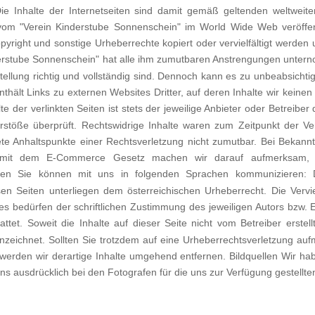
Die Inhalte der Internetseiten sind damit gemäß geltenden weltwei
om "Verein Kinderstube Sonnenschein" im World Wide Web veröffentl
yright und sonstige Urheberrechte kopiert oder vervielfältigt werden 
Kinderstube Sonnenschein" hat alle ihm zumutbaren Anstrengungen unter
tstellung richtig und vollständig sind. Dennoch kann es zu unbeabsicht
thält Links zu externen Websites Dritter, auf deren Inhalte wir keine
der verlinkten Seiten ist stets der jeweilige Anbieter oder Betreiber 
stöße überprüft. Rechtswidrige Inhalte waren zum Zeitpunkt der Ver
krete Anhaltspunkte einer Rechtsverletzung nicht zumutbar. Bei Bekan
g mit dem E-Commerce Gesetz machen wir darauf aufmerksam, 
hen Sie können mit uns in folgenden Sprachen kommunizieren: 
sen Seiten unterliegen dem österreichischen Urheberrecht. Die Vervie
 bedürfen der schriftlichen Zustimmung des jeweiligen Autors bzw. Er
ttet. Soweit die Inhalte auf dieser Seite nicht vom Betreiber erstel
nnzeichnet. Sollten Sie trotzdem auf eine Urheberrechtsverletzung a
werden wir derartige Inhalte umgehend entfernen. Bildquellen Wir h
s ausdrücklich bei den Fotografen für die uns zur Verfügung gestellten