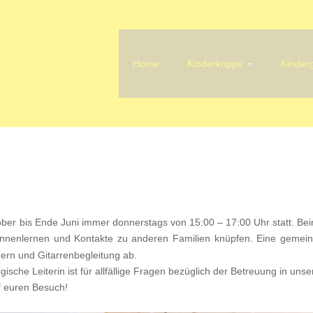
Home
Kinderkrippe
Kinder
ober bis Ende Juni immer donnerstags von 15:00 – 17:00 Uhr statt. Be
kennenlernen und Kontakte zu anderen Familien knüpfen. Eine gemei
dern und Gitarrenbegleitung ab.
sche Leiterin ist für allfällige Fragen bezüglich der Betreuung in unse
f euren Besuch!